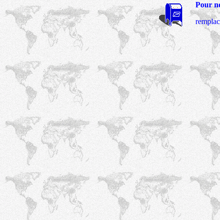
Pour no
remplac